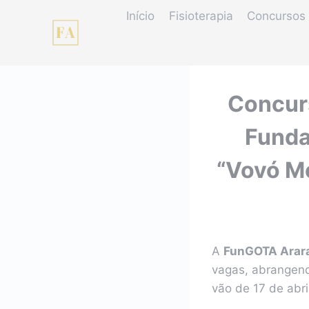
Pular
Início
Fisioterapia
Concursos 
para
o
Conteúdo
Concurs
Funda
“Vovó Mo
A
FunGOTA Arar
vagas, abrangendo
vão de 17 de abri