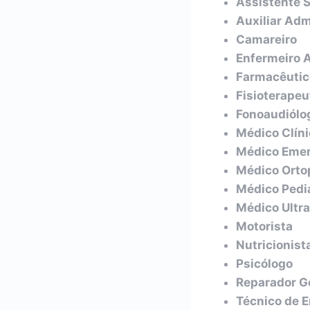
Assistente S
Auxiliar Adm
Camareiro
Enfermeiro A
Farmacêutic
Fisioterapeu
Fonoaudiólo
Médico Clíni
Médico Emer
Médico Orto
Médico Pedia
Médico Ultr
Motorista
Nutricionist
Psicólogo
Reparador G
Técnico de 