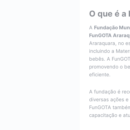
O que é a
A
Fundação Muni
FunGOTA Araraq
Araraquara, no e
incluindo a Mate
bebês. A FunGOTA
promovendo o be
eficiente.
A fundação é rec
diversas ações e 
FunGOTA também a
capacitação e at