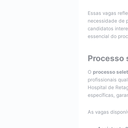
Essas vagas refl
necessidade de p
candidatos inter
essencial do proc
Processo s
O
processo selet
profissionais qu
Hospital de Reta
específicas, gar
As vagas disponív