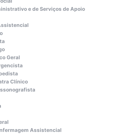
ocial
inistrativo e de Serviços de Apoio
ssistencial
o
ta
go
co Geral
gencista
pedista
tra Clínico
assonografista
a
eral
Enfermagem Assistencial