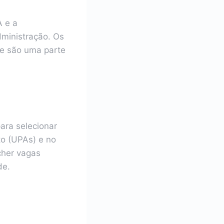
A e a
dministração. Os
ue são uma parte
ara selecionar
to (UPAs) e no
cher vagas
de.