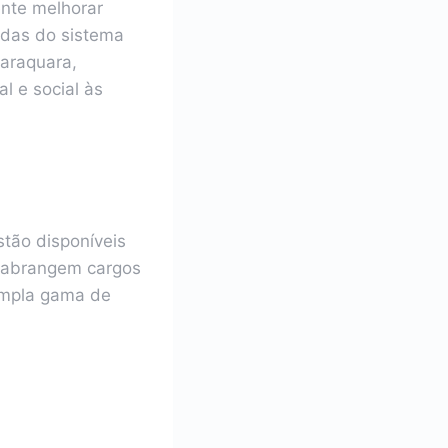
nte melhorar
ndas do sistema
raraquara,
 e social às
stão disponíveis
s abrangem cargos
 ampla gama de