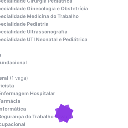
ecialidade Cirurgia Pediátrica
ecialidade Ginecologia e Obstetrícia
ecialidade Medicina do Trabalho
ecialidade Pediatria
ecialidade Ultrassonografia
ecialidade UTI Neonatal e Pediátrica
a
Fundacional
eral
(1 vaga)
icista
Enfermagem Hospitalar
Farmácia
Informática
Segurança do Trabalho
(1 vaga)
cupacional