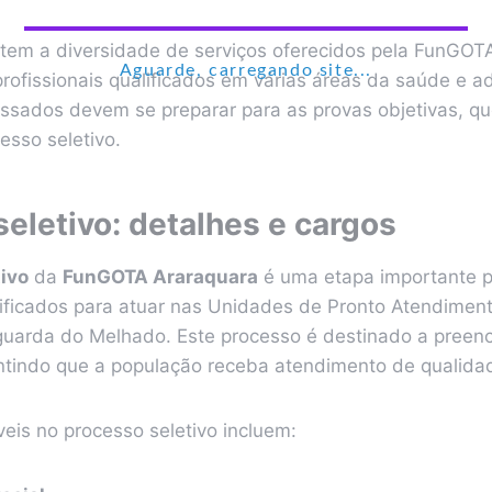
etem a diversidade de serviços oferecidos pela FunGOT
Aguarde, carregando site...
rofissionais qualificados em várias áreas da saúde e a
essados devem se preparar para as provas objetivas, q
esso seletivo.
eletivo: detalhes e cargos
ivo
da
FunGOTA Araraquara
é uma etapa importante p
alificados para atuar nas Unidades de Pronto Atendimen
guarda do Melhado. Este processo é destinado a preen
antindo que a população receba atendimento de qualida
eis no processo seletivo incluem: