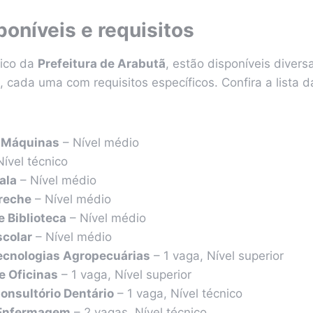
oníveis e requisitos
lico da
Prefeitura de Arabutã
, estão disponíveis diver
, cada uma com requisitos específicos. Confira a lista d
 Máquinas
– Nível médio
ível técnico
ala
– Nível médio
reche
– Nível médio
 Biblioteca
– Nível médio
scolar
– Nível médio
ecnologias Agropecuárias
– 1 vaga, Nível superior
de Oficinas
– 1 vaga, Nível superior
Consultório Dentário
– 1 vaga, Nível técnico
 Enfermagem
– 2 vagas, Nível técnico