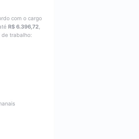
cordo com o cargo
 até
R$ 6.396,72
,
 de trabalho:
manais