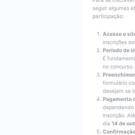
seguir algumas et
participação:
Acesse o sit
inscrições es
Período de i
É fundamental
no concurso.
Preenchimen
formulário c
desejam se i
Pagamento da
dependendo d
inscrição. Al
dia
14 de ou
Confirmação 