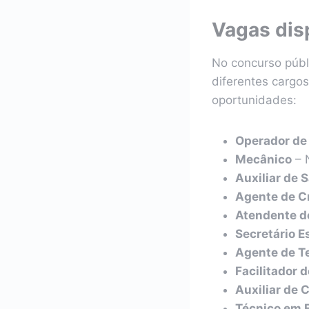
Vagas disp
No concurso púb
diferentes cargos
oportunidades:
Operador de
Mecânico
– N
Auxiliar de S
Agente de C
Atendente de
Secretário E
Agente de T
Facilitador 
Auxiliar de 
Técnico em