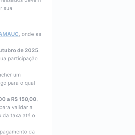
r sua
AMAUC
, onde as
outubro de 2025
.
sua participação
ncher um
go para o qual
00 a R$ 150,00
,
ara validar a
o da taxa até o
o pagamento da