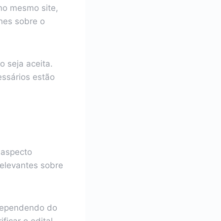
no mesmo site,
hes sobre o
o seja aceita.
essários estão
m aspecto
relevantes sobre
dependendo do
ficar o edital