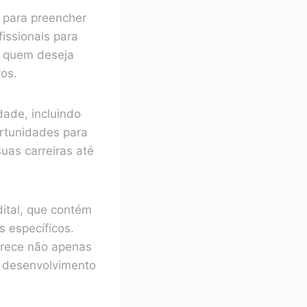
l para preencher
issionais para
a quem deseja
vos.
dade, incluindo
ortunidades para
uas carreiras até
ital, que contém
s específicos.
erece não apenas
o desenvolvimento