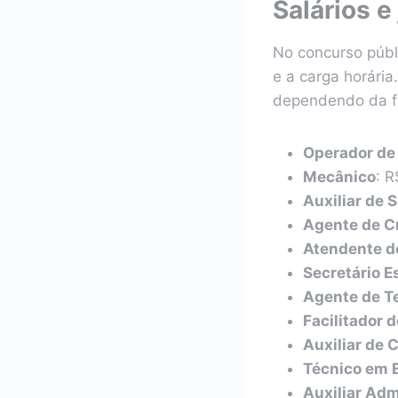
Salários e
No concurso púb
e a carga horári
dependendo da fun
Operador de
Mecânico
: 
Auxiliar de S
Agente de C
Atendente de
Secretário E
Agente de T
Facilitador 
Auxiliar de 
Técnico em
Auxiliar Adm