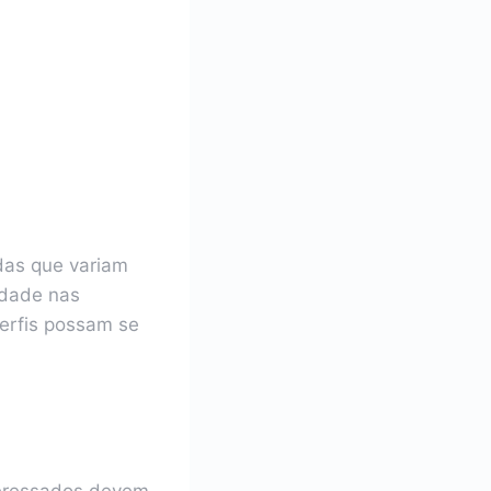
das que variam
idade nas
perfis possam se
teressados devem