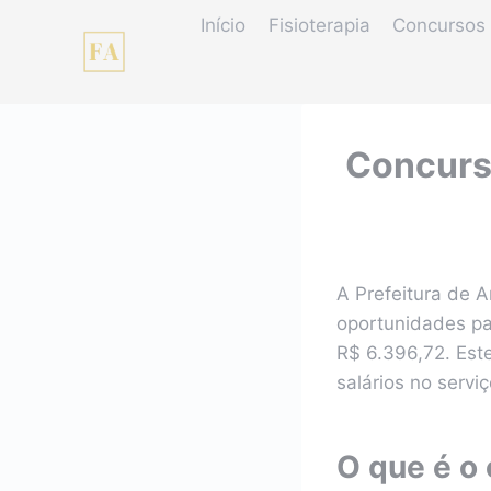
Pular
Início
Fisioterapia
Concursos 
para
o
Conteúdo
Concurso
A Prefeitura de 
oportunidades pa
R$ 6.396,72. Est
salários no servi
O que é o