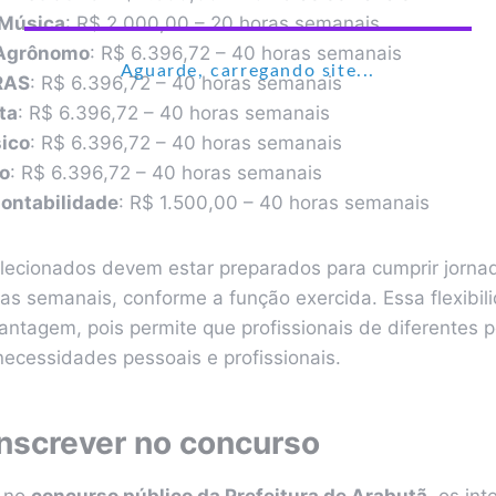
 Música
: R$ 2.000,00 – 20 horas semanais
 Agrônomo
: R$ 6.396,72 – 40 horas semanais
Aguarde, carregando site...
RAS
: R$ 6.396,72 – 40 horas semanais
ta
: R$ 6.396,72 – 40 horas semanais
sico
: R$ 6.396,72 – 40 horas semanais
o
: R$ 6.396,72 – 40 horas semanais
Contabilidade
: R$ 1.500,00 – 40 horas semanais
lecionados devem estar preparados para cumprir jorna
as semanais, conforme a função exercida. Essa flexibil
antagem, pois permite que profissionais de diferentes 
necessidades pessoais e profissionais.
nscrever no concurso
r no
concurso público da Prefeitura de Arabutã
, os in