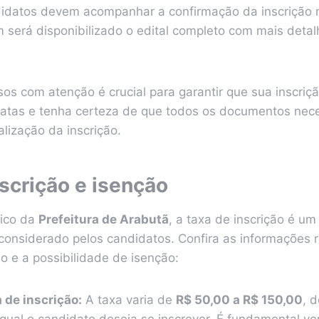
didatos devem acompanhar a confirmação da inscrição 
será disponibilizado o edital completo com mais detal
os com atenção é crucial para garantir que sua inscriçã
datas e tenha certeza de que todos os documentos nec
alização da inscrição.
scrição e isenção
lico da
Prefeitura de Arabutã
, a taxa de inscrição é u
 considerado pelos candidatos. Confira as informações 
ão e a possibilidade de isenção:
 de inscrição:
A taxa varia de
R$ 50,00 a R$ 150,00
, 
qual o candidato deseja se inscrever. É fundamental veri