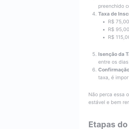
preenchido c
Taxa de Insc
R$ 75,00
R$ 95,00
R$ 115,0
Isenção da T
entre os dia
Confirmação 
taxa, é impor
Não perca essa op
estável e bem r
Etapas do