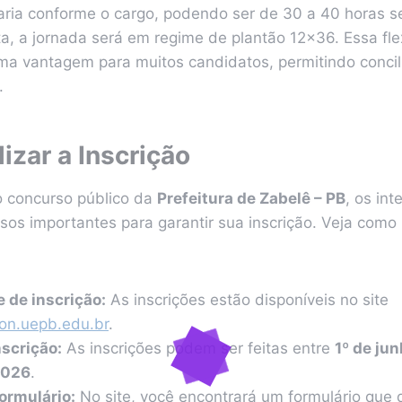
varia conforme o cargo, podendo ser de 30 a 40 horas s
a, a jornada será em regime de plantão 12×36. Essa fle
ma vantagem para muitos candidatos, permitindo concili
.
izar a Inscrição
do concurso público da
Prefeitura de Zabelê – PB
, os in
sos importantes para garantir sua inscrição. Veja como 
e de inscrição:
As inscrições estão disponíveis no site
on.uepb.edu.br
.
nscrição:
As inscrições podem ser feitas entre
1º de ju
2026
.
ormulário:
No site, você encontrará um formulário que 