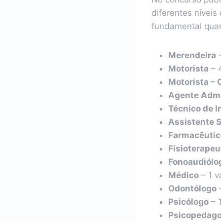
diferentes nívei
fundamental quant
Merendeira
–
Motorista
– 
Motorista – 
Agente Admi
Técnico de I
Assistente S
Farmacêutic
Fisioterapeu
Fonoaudiólo
Médico
– 1 v
Odontólogo
–
Psicólogo
– 
Psicopedago