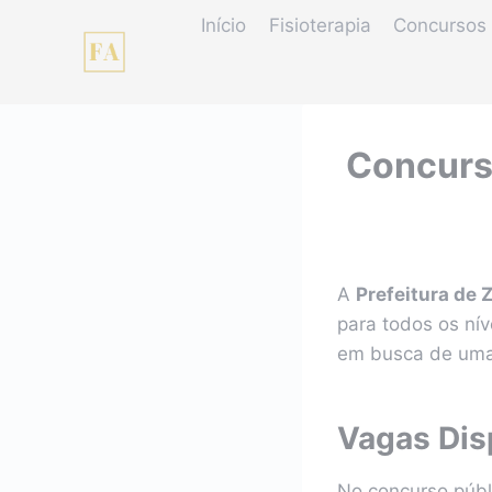
Pular
Início
Fisioterapia
Concursos 
para
o
Conteúdo
Concurso
A
Prefeitura de 
para todos os ní
em busca de uma 
Vagas Dis
No concurso púb