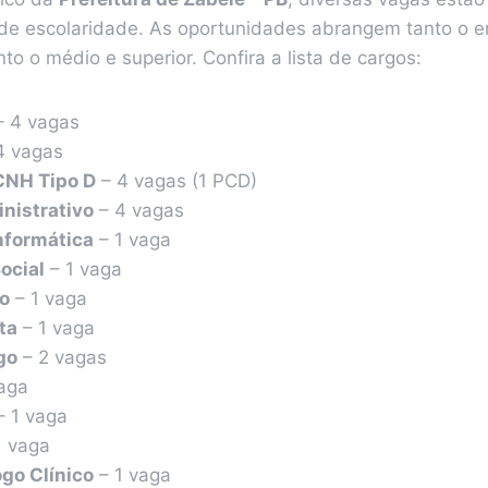
s de escolaridade. As oportunidades abrangem tanto o e
o o médio e superior. Confira a lista de cargos:
 4 vagas
4 vagas
CNH Tipo D
– 4 vagas (1 PCD)
nistrativo
– 4 vagas
nformática
– 1 vaga
ocial
– 1 vaga
o
– 1 vaga
ta
– 1 vaga
go
– 2 vagas
aga
 1 vaga
1 vaga
go Clínico
– 1 vaga