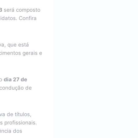
B
será composto
idatos. Confira
va, que está
cimentos gerais e
no
dia 27 de
a condução de
a de títulos,
 profissionais.
ência dos