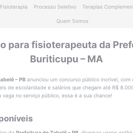
Fisioterapia
Processo Seletivo
Terapias Complemen
Quem Somos
 para fisioterapeuta da Pref
Buriticupu – MA
Zabelê – PB
anunciou um concurso público incrível, com
veis de escolaridade e salários que chegam até R$ 8.00
vaga no serviço público, essa é a sua chance!
poníveis
lico da
Prefeitura de Zabelê – PB
, diversas vagas estão