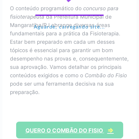
O conteúdo programático do
concurso para
fisioterapeuta
da Prefeitura Municipal de
Mangaratiba/RJ abrange diversas áreas
Aguarde, carregando site...
fundamentais para a prática da Fisioterapia.
Estar bem preparado em cada um desses
tópicos é essencial para garantir um bom
desempenho nas provas e, consequentemente,
sua aprovação. Vamos detalhar os principais
conteúdos exigidos e como o
Combão do Fisio
pode ser uma ferramenta decisiva na sua
preparação.
⇒
QUERO O COMBÃO DO FISIO