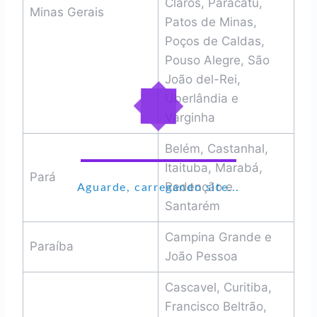
Claros, Paracatu,
Minas Gerais
Patos de Minas,
Poços de Caldas,
Pouso Alegre, São
João del-Rei,
Uberlândia e
Varginha
Belém, Castanhal,
Itaituba, Marabá,
Pará
Redenção e
Aguarde, carregando site...
Santarém
Campina Grande e
Paraíba
João Pessoa
Cascavel, Curitiba,
Francisco Beltrão,