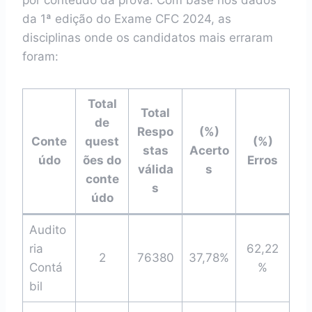
por conteúdo da prova. Com base nos dados
da 1ª edição do Exame CFC 2024, as
disciplinas onde os candidatos mais erraram
foram:
Total
Total
de
Respo
(%)
Conte
quest
(%)
stas
Acerto
údo
ões do
Erros
válida
s
conte
s
údo
Audito
ria
62,22
2
76380
37,78%
Contá
%
bil