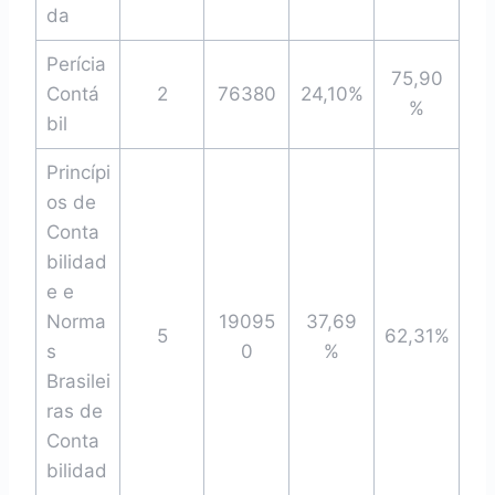
da
Perícia
75,90
Contá
2
76380
24,10%
%
bil
Princípi
os de
Conta
bilidad
e e
Norma
19095
37,69
5
62,31%
s
0
%
Brasilei
ras de
Conta
bilidad