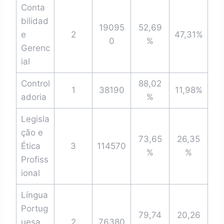
Conta
bilidad
19095
52,69
e
2
47,31%
0
%
Gerenc
ial
Control
88,02
1
38190
11,98%
adoria
%
Legisla
ção e
73,65
26,35
Ética
3
114570
%
%
Profiss
ional
Língua
Portug
79,74
20,26
uesa
2
76380