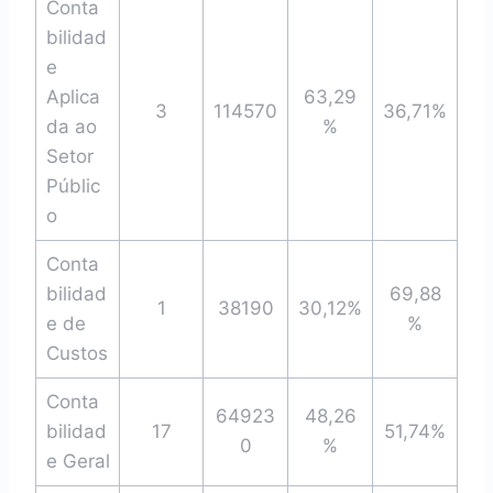
Conta
bilidad
e
Aplica
63,29
3
114570
36,71%
da ao
%
Setor
Públic
o
Conta
bilidad
69,88
1
38190
30,12%
e de
%
Custos
Conta
64923
48,26
bilidad
17
51,74%
0
%
e Geral