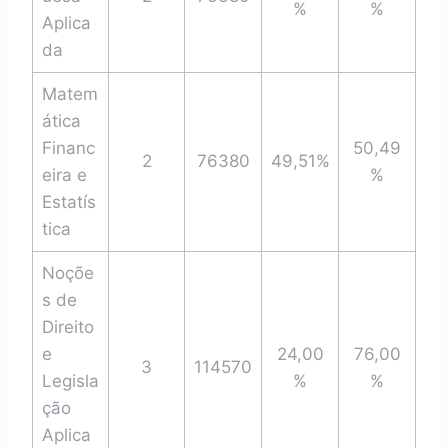
%
%
Aplica
da
Matem
ática
Financ
50,49
2
76380
49,51%
eira e
%
Estatís
tica
Noçõe
s de
Direito
e
24,00
76,00
3
114570
Legisla
%
%
ção
Aplica