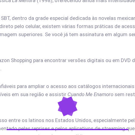
ássica
La Mentira
(1998), oferecendo ainda mais intensidade
o SBT, dentro da grade especial dedicada às novelas mexic
ireto pelo celular, existem várias formas práticas de ace
imagem superiores. Se você já tem assinatura em algum ser
azon Shopping para encontrar versões digitais ou em DVD d
.
iáveis para ampliar o acesso aos catálogos internacionai
veis em sua região e assistir
Cuando Me Enamoro
sem restr
sso entre os latinos nos Estados Unidos, especialmente pe
mentado pelas reprises e pelos aplicativos de streaming que