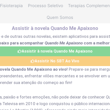
Fisioterapia
Processo Seletivo
Terapias Complemen
Quem Somos
Assistir à novela Quando Me Apaixono
o
e de outras outras novelas, existem aplicativos para assis
baixo para acompanhar
Quando Me Apaixono
com a melhor 
Assistir à novela Quando Me Apaixono
Assistir No SBT Ao Vivo
novela Quando Me Apaixono ao vivo!
Prepare-se para merg
preendentes, enfrentar vilões marcantes e se envolver em um
i prender sua atenção do começo ao fim!
, paixão e fortes emoções, não pode deixar de conhecer
Q
ela Televisa em 2010 e logo conquistou o público internacion