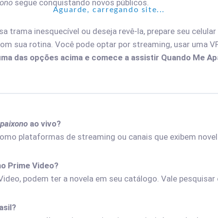
xono
segue conquistando novos públicos.
Aguarde, carregando site...
trama inesquecível ou deseja revê-la, prepare seu celular 
com sua rotina. Você pode optar por streaming, usar uma V
uma das opções acima e comece a assistir Quando Me Apai
paixono
ao vivo?
omo plataformas de streaming ou canais que exibem novela
mo Prime Video?
Video, podem ter a novela em seu catálogo. Vale pesquisar
asil?