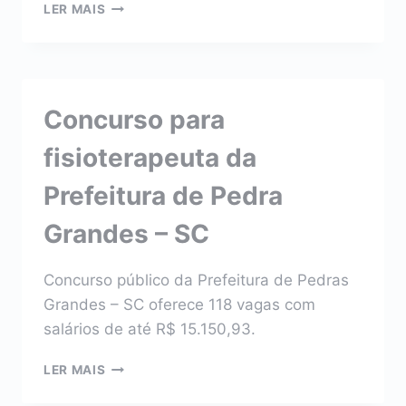
CONCURSO
LER MAIS
PARA
FISIOTERAPEUTA
DA
PREFEITURA
DE
Concurso para
CACHOEIRA
DE
fisioterapeuta da
GOIÁS
–
Prefeitura de Pedra
GO
Grandes – SC
Concurso público da Prefeitura de Pedras
Grandes – SC oferece 118 vagas com
salários de até R$ 15.150,93.
CONCURSO
LER MAIS
PARA
FISIOTERAPEUTA