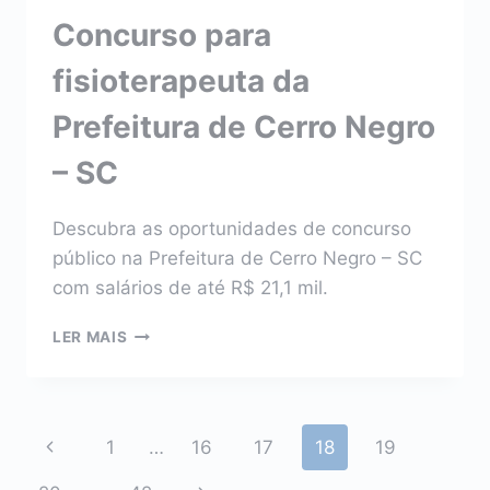
DE
Concurso para
PASSOS
MAIA
fisioterapeuta da
–
SC
Prefeitura de Cerro Negro
– SC
Descubra as oportunidades de concurso
público na Prefeitura de Cerro Negro – SC
com salários de até R$ 21,1 mil.
CONCURSO
LER MAIS
PARA
FISIOTERAPEUTA
DA
PREFEITURA
Navegação
Página
1
…
16
17
18
19
DE
CERRO
Anterior