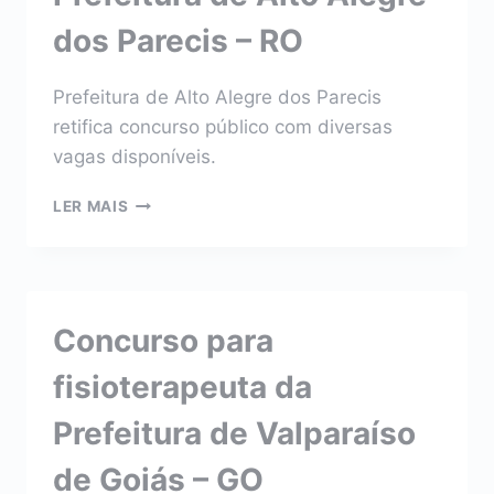
DA
dos Parecis – RO
MICRORREGIÃO
DE
QUIXADÁ
Prefeitura de Alto Alegre dos Parecis
–
retifica concurso público com diversas
CE
vagas disponíveis.
CONCURSO
LER MAIS
PARA
FISIOTERAPEUTA
DA
PREFEITURA
DE
Concurso para
ALTO
ALEGRE
fisioterapeuta da
DOS
PARECIS
Prefeitura de Valparaíso
–
RO
de Goiás – GO