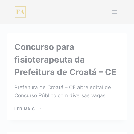
Pular
para
o
Conteúdo
Concurso para
fisioterapeuta da
Prefeitura de Croatá – CE
Prefeitura de Croatá – CE abre edital de
Concurso Público com diversas vagas.
CONCURSO
LER MAIS
PARA
FISIOTERAPEUTA
DA
PREFEITURA