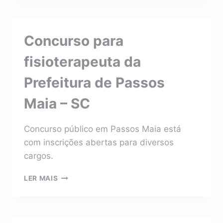
DA
PREFEITURA
DE
Concurso para
PEDRA
GRANDES
fisioterapeuta da
–
SC
Prefeitura de Passos
Maia – SC
Concurso público em Passos Maia está
com inscrições abertas para diversos
cargos.
CONCURSO
LER MAIS
PARA
FISIOTERAPEUTA
DA
PREFEITURA