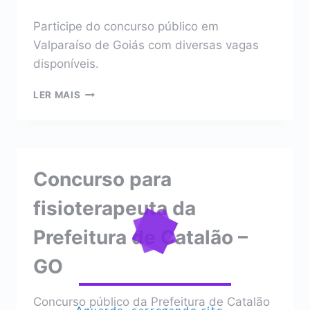
Participe do concurso público em
Valparaíso de Goiás com diversas vagas
disponíveis.
CONCURSO
LER MAIS
PARA
FISIOTERAPEUTA
DA
PREFEITURA
DE
Concurso para
VALPARAÍSO
DE
fisioterapeuta da
GOIÁS
–
Prefeitura de Catalão –
GO
GO
Concurso público da Prefeitura de Catalão