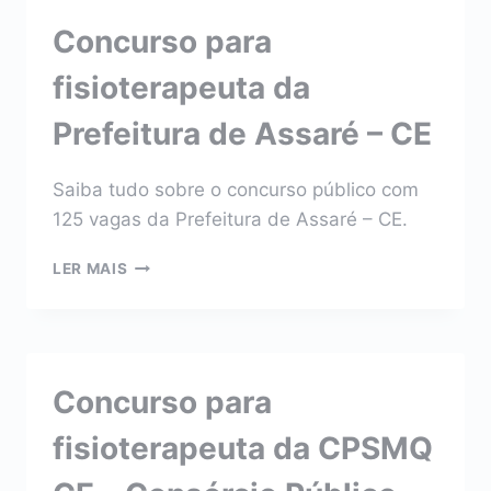
DE
Concurso para
CROATÁ
–
fisioterapeuta da
CE
Prefeitura de Assaré – CE
Saiba tudo sobre o concurso público com
125 vagas da Prefeitura de Assaré – CE.
CONCURSO
LER MAIS
PARA
FISIOTERAPEUTA
DA
PREFEITURA
DE
Concurso para
ASSARÉ
–
fisioterapeuta da CPSMQ
CE