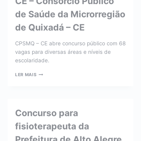
CE – Consórcio Público
de Saúde da Microrregião
de Quixadá – CE
CPSMQ – CE abre concurso público com 68
vagas para diversas áreas e níveis de
escolaridade.
CONCURSO
LER MAIS
PARA
FISIOTERAPEUTA
DA
CPSMQ
CE
Concurso para
–
CONSÓRCIO
fisioterapeuta da
PÚBLICO
DE
Prefeitura de Alto Alegre
SAÚDE