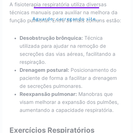
A fisioterapia respiratória utiliza diversas
técnicas manuais para auxiliar na melhora da
Aguarde, carregando site...
função pulmonar. Entre as mais comuns estão:
Desobstrução brônquica:
Técnica
utilizada para ajudar na remoção de
secreções das vias aéreas, facilitando a
respiração.
Drenagem postural:
Posicionamento do
paciente de forma a facilitar a drenagem
de secreções pulmonares.
Reexpansão pulmonar:
Manobras que
visam melhorar a expansão dos pulmões,
aumentando a capacidade respiratória.
Exercícios Respiratórios