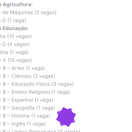
e Agricultura:
 de Máquinas (2 vagas)
 D (1 vaga)
e Educação:
ra (10 vagas)
a D (4 vagas)
ista (1 vaga)
r A (15 vagas)
 B – Artes (1 vaga)
r B – Ciências (2 vagas)
r B – Educação Física (3 vagas)
 B – Ensino Religioso (1 vaga)
r B – Espanhol (1 vaga)
r B – Geografia (1 vaga)
 B – História (1 vaga)
 B – Inglês (1 vaga)
r B – Língua Portuguesa (3 vagas)