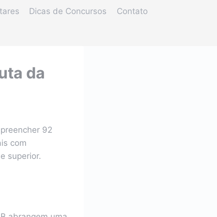
tares
Dicas de Concursos
Contato
uta da
preencher 92
ais com
e superior.
 PB abrangem uma