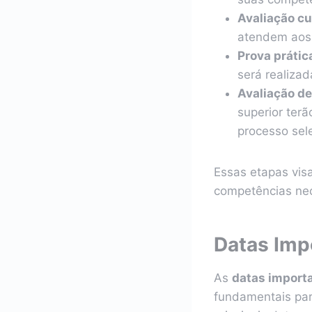
Avaliação cu
atendem aos 
Prova prátic
será realizad
Avaliação de 
superior terã
processo sele
Essas etapas visa
competências nec
Datas Imp
As
datas import
fundamentais pa