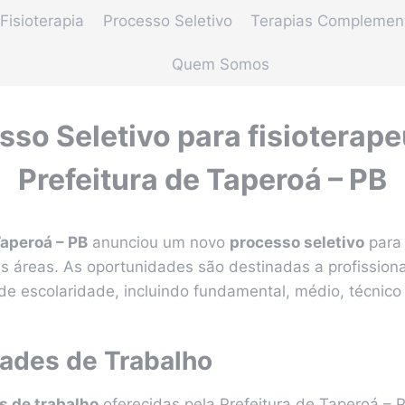
Fisioterapia
Processo Seletivo
Terapias Complemen
Quem Somos
sso Seletivo para fisioterape
Prefeitura de Taperoá – PB
Taperoá – PB
anunciou um novo
processo seletivo
para 
s áreas. As oportunidades são destinadas a profission
 de escolaridade, incluindo fundamental, médio, técnico 
ades de Trabalho
s de trabalho
oferecidas pela Prefeitura de Taperoá –