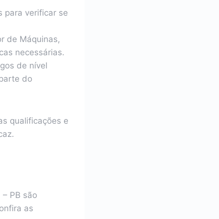
 para verificar se
or de Máquinas,
icas necessárias.
gos de nível
 parte do
s qualificações e
caz.
á – PB são
nfira as