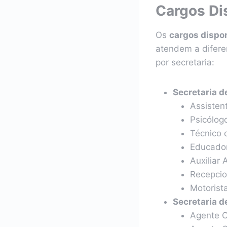
Cargos Di
Os
cargos dispo
atendem a diferen
por secretaria:
Secretaria d
Assistent
Psicólog
Técnico 
Educador
Auxiliar 
Recepcio
Motorista
Secretaria d
Agente C