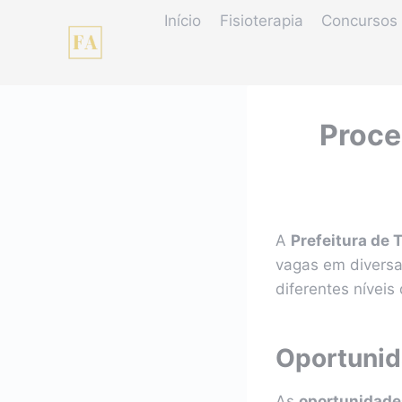
Pular
Início
Fisioterapia
Concursos 
para
o
Conteúdo
Proce
A
Prefeitura de 
vagas em diversa
diferentes níveis
Oportunid
As
oportunidade