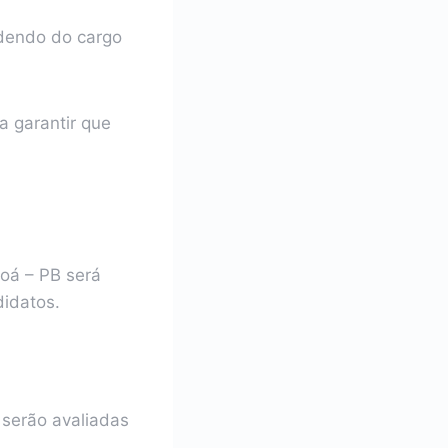
ndendo do cargo
a garantir que
roá – PB será
didatos.
 serão avaliadas