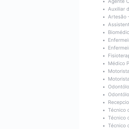
Agente C
Auxiliar 
Artesão 
Assistent
Biomédic
Enfermei
Enfermei
Fisiotera
Médico P
Motorista
Motorist
Odontólo
Odontólo
Recepcio
Técnico 
Técnico 
Técnico 