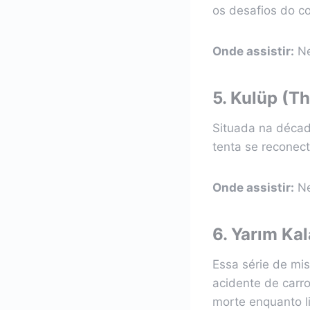
os desafios do c
Onde assistir:
Ne
5.
Kulüp (Th
Situada na déca
tenta se reconec
Onde assistir:
Ne
6.
Yarım Kal
Essa série de mi
acidente de carro
morte enquanto l