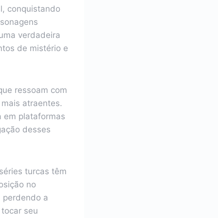
l, conquistando
ersonagens
 uma verdadeira
tos de mistério e
 que ressoam com
 mais atraentes.
a em plataformas
lgação desses
séries turcas têm
osição no
á perdendo a
 tocar seu