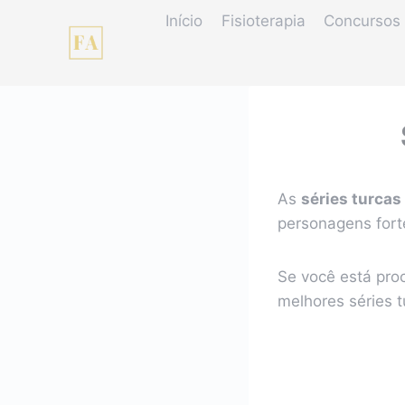
Pular
Início
Fisioterapia
Concursos 
para
o
Conteúdo
As
séries turcas
personagens fort
Se você está pro
melhores séries t