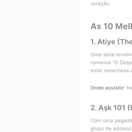
coração.
As 10 Mel
1.
Atiye (The
Uma série envolve
romance “O Despe
estar conectada 
Onde assistir:
Ne
2.
Aşk 101 (
Com uma pegada 
grupo de adolesc