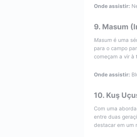
Onde assistir:
Ne
9.
Masum (I
Masum
é uma sér
para o campo par
começam a vir à 
Onde assistir:
Bl
10.
Kuş Uçuş
Com uma aborda
entre duas geraç
destacar em um 