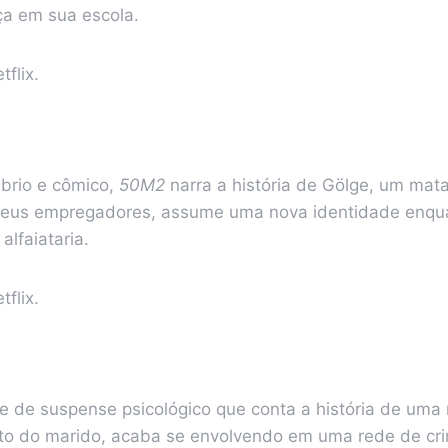
a em sua escola.
tflix.
rio e cômico,
50M2
narra a história de Gölge, um mat
 seus empregadores, assume uma nova identidade enqu
lfaiataria.
tflix.
e de suspense psicológico que conta a história de uma
o do marido, acaba se envolvendo em uma rede de crim