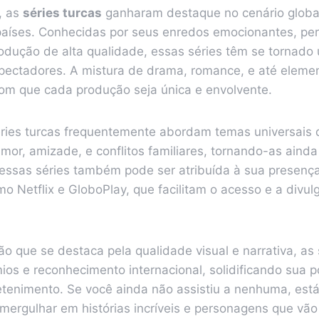
, as
séries turcas
ganharam destaque no cenário globa
países. Conhecidas por seus enredos emocionantes, p
rodução de alta qualidade, essas séries têm se tornado
spectadores. A mistura de drama, romance, e até elemen
m que cada produção seja única e envolvente.
éries turcas frequentemente abordam temas universais
mor, amizade, e conflitos familiares, tornando-as ainda
essas séries também pode ser atribuída à sua presenç
o Netflix e GloboPlay, que facilitam o acesso e a divu
 que se destaca pela qualidade visual e narrativa, as 
os e reconhecimento internacional, solidificando sua p
tenimento. Se você ainda não assistiu a nenhuma, est
mergulhar em histórias incríveis e personagens que vão