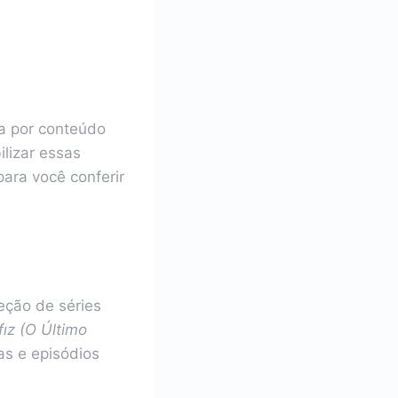
a por conteúdo
ilizar essas
ara você conferir
eção de séries
ız (O Último
as e episódios