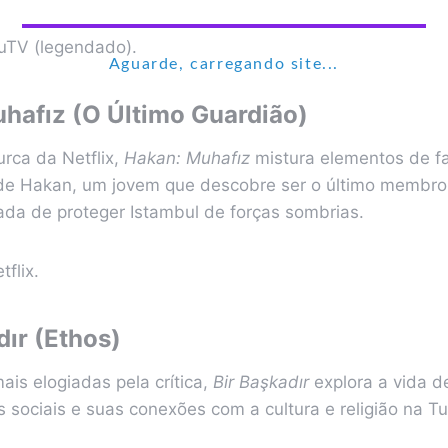
uTV (legendado).
Aguarde, carregando site...
hafız (O Último Guardião)
urca da Netflix,
Hakan: Muhafız
mistura elementos de fa
a de Hakan, um jovem que descobre ser o último memb
ada de proteger Istambul de forças sombrias.
tflix.
dır (Ethos)
is elogiadas pela crítica,
Bir Başkadır
explora a vida 
s sociais e suas conexões com a cultura e religião na Tu