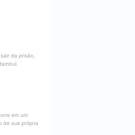
air da prisão,
stambul.
 morre em um
o de sua própria