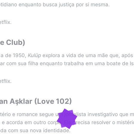
otidiano enquanto busca justiça por si mesma.
tflix.
e Club)
da de 1950,
Kulüp
explora a vida de uma mãe que, após s
tar com sua filha enquanto trabalha em uma boate de I
tflix.
an Aşklar (Love 102)
stério e romance segue um jornalista investigativo que
 e acorda em outro corpo. Ele precisa resolver o mistéri
ida com sua nova identidade.