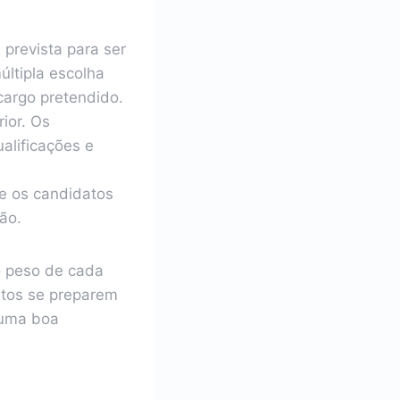
 prevista para ser
últipla escolha
cargo pretendido.
ior. Os
lificações e
e os candidatos
ão.
o peso de cada
atos se preparem
 uma boa