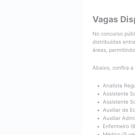
Vagas Dis
No concurso púb
distribuídas entr
áreas, permitind
Abaixo, confira a
Analista Regu
Assistente So
Assistente S
Auxiliar de 
Auxiliar Admi
Enfermeiro (
Médico (5 va