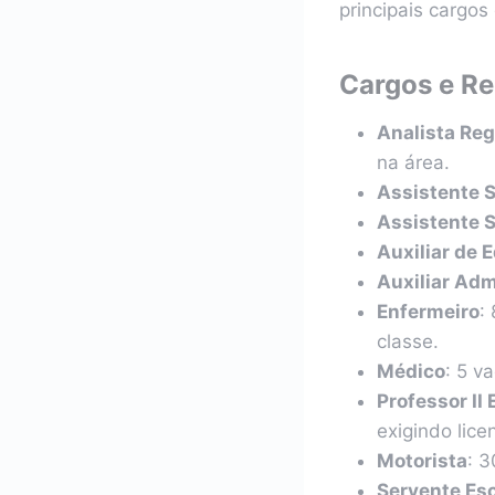
principais cargos
Cargos e Re
Analista Reg
na área.
Assistente S
Assistente 
Auxiliar de 
Auxiliar Adm
Enfermeiro
:
classe.
Médico
: 5 v
Professor II
exigindo lic
Motorista
: 3
Servente Esc