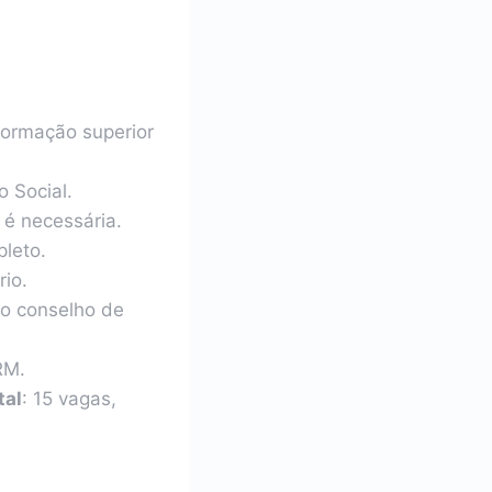
 formação superior
 Social.
 é necessária.
pleto.
rio.
no conselho de
RM.
tal
: 15 vagas,