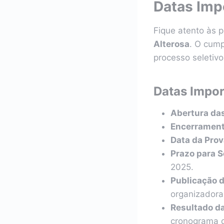
Datas Imp
Fique atento às p
Alterosa
. O cump
processo seletivo
Datas Impor
Abertura das
Encerrament
Data da Prov
Prazo para S
2025.
Publicação d
organizadora
Resultado da
cronograma q