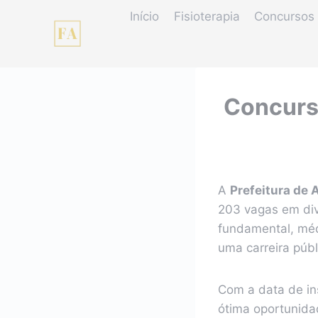
Pular
Início
Fisioterapia
Concursos 
para
o
Conteúdo
Concurso
A
Prefeitura de 
203 vagas em div
fundamental, méd
uma carreira públ
Com a data de i
ótima oportunida