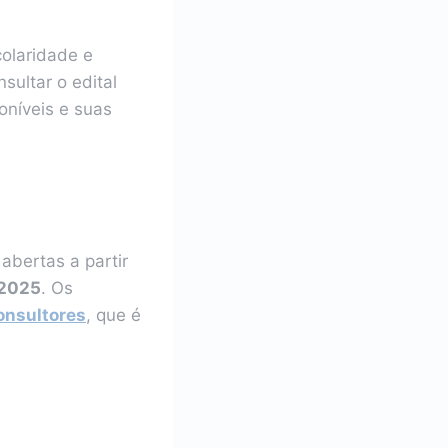
colaridade e
sultar o edital
oníveis e suas
abertas a partir
 2025
. Os
onsultores
, que é