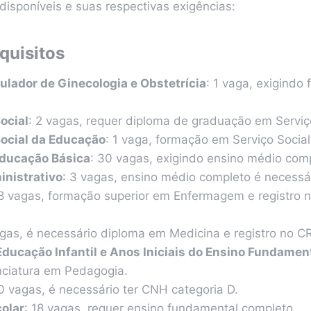
 disponíveis e suas respectivas exigências:
quisitos
ulador de Ginecologia e Obstetrícia
: 1 vaga, exigindo
ocial
: 2 vagas, requer diploma de graduação em Serviço
Social da Educação
: 1 vaga, formação em Serviço Social
Educação Básica
: 30 vagas, exigindo ensino médio com
inistrativo
: 3 vagas, ensino médio completo é necessá
 8 vagas, formação superior em Enfermagem e registro 
agas, é necessário diploma em Medicina e registro no C
 Educação Infantil e Anos Iniciais do Ensino Fundamen
enciatura em Pedagogia.
0 vagas, é necessário ter CNH categoria D.
olar
: 18 vagas, requer ensino fundamental completo.